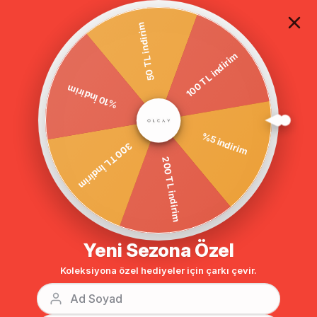
TÜM ALIŞVERİŞLERDE ÜCRETSİZ KARGO
50 TL indirim
100 TL indirim
%10 İndirim
Anasayfa
DIŞ GİYİM
PARDESÜ
Tesettür Pardesü
BENZER ÜRÜNLER
300 TL İndirim
%5 indirim
200 TL indirim
Yeni Sezona Özel
Koleksiyona özel hediyeler için çarkı çevir.