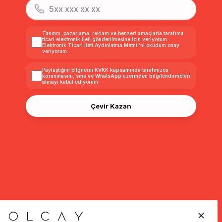
Tanıtım, pazarlama, reklam ve benzeri amaçlarla tarafıma
ticari elektronik ileti gönderilmesine izin veriyorum.
Elektronik Ticari İleti Aydınlatma Metni
'ni okudum onay
veriyorum.
Paylaştığım bilgilerin
KVKK kapsamında tarafınızca
korunmasını, sms ve WhatsApp üzerinden bilgilendirmeleri
almayı
kabul ediyorum.
Çevir Kazan