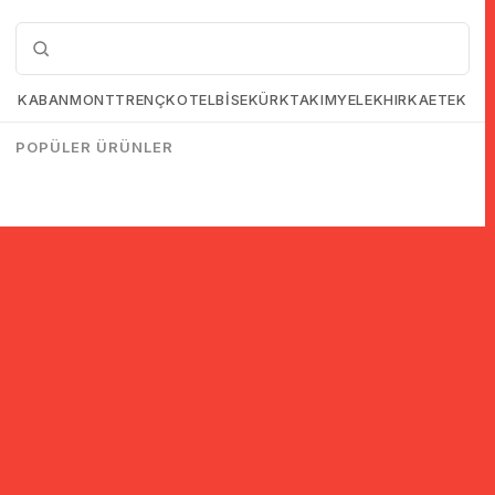
KABAN
MONT
TRENÇKOT
ELBİSE
KÜRK
TAKIM
YELEK
HIRKA
ETEK
POPÜLER ÜRÜNLER
© 2005-2022 Ticimax E Ticaret Yazılımları ve E Ticaret Paketleri /
Ticimax Bilişim Teknolojileri A.Ş. Her Hakkı Saklıdır.
İndirim ve kampanyalarla ilgili bilgi almak için kayıt ol!
KAYIT OL
KVKK sözleşmesini
okudum, kabul ediyorum.