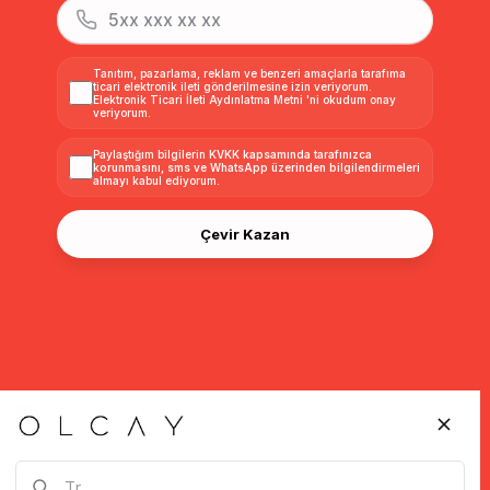
Tanıtım, pazarlama, reklam ve benzeri amaçlarla tarafıma
ticari elektronik ileti gönderilmesine izin veriyorum.
Elektronik Ticari İleti Aydınlatma Metni
'ni okudum onay
veriyorum.
Paylaştığım bilgilerin
KVKK kapsamında tarafınızca
korunmasını, sms ve WhatsApp üzerinden bilgilendirmeleri
almayı
kabul ediyorum.
Çevir Kazan