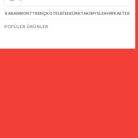
KABAN
MONT
TRENÇKOT
ELBİSE
KÜRK
TAKIM
YELEK
HIRKA
ETEK
POPÜLER ÜRÜNLER
© 2005-2022 Ticimax E Ticaret Yazılımları ve E Ticaret Paketleri /
Ticimax Bilişim Teknolojileri A.Ş. Her Hakkı Saklıdır.
İndirim ve kampanyalarla ilgili bilgi almak için kayıt ol!
KAYIT OL
KVKK sözleşmesini
okudum, kabul ediyorum.
Güvenli Alışveriş
Yurtdışı Alışveriş
24 Saatte Kargo
128 Bit SSL Sertifikalı & 3D
Tüm ülkelerden kredi kartı
Hızlı gönderi ile siparişler
Secure ile güvenli alışveriş