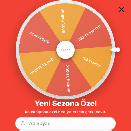
TÜM ALIŞVERİŞLERDE ÜCRETSİZ KARGO
50 TL indirim
100 TL indirim
Anasayfa
Pilise pantolonlu simli örme takım SİYAH 9058
%10 İndirim
%5 indirim
300 TL İndirim
200 TL indirim
Yeni Sezona Özel
Koleksiyona özel hediyeler için çarkı çevir.