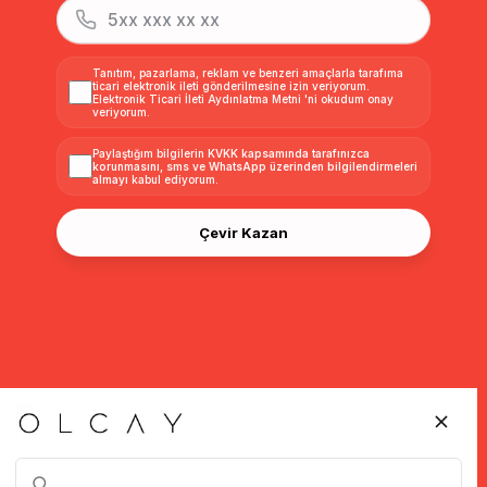
Tanıtım, pazarlama, reklam ve benzeri amaçlarla tarafıma
ticari elektronik ileti gönderilmesine izin veriyorum.
Elektronik Ticari İleti Aydınlatma Metni
'ni okudum onay
veriyorum.
Paylaştığım bilgilerin
KVKK kapsamında tarafınızca
korunmasını, sms ve WhatsApp üzerinden bilgilendirmeleri
almayı
kabul ediyorum.
Çevir Kazan