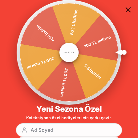
TÜM ALIŞVERİŞLERDE ÜCRETSİZ KARGO
50 TL indirim
%10 İndirim
100 TL indirim
Anasayfa
REGLAN KOL BÜYÜK BEDEN KABAN ANTRASİT 3577
300 TL İndirim
%5 indirim
200 TL indirim
Yeni Sezona Özel
Koleksiyona özel hediyeler için çarkı çevir.