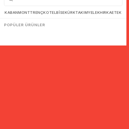
KABAN
MONT
TRENÇKOT
ELBİSE
KÜRK
TAKIM
YELEK
HIRKA
ETEK
POPÜLER ÜRÜNLER
© 2005-2022 Ticimax E Ticaret Yazılımları ve E Ticaret Paketleri /
Ticimax Bilişim Teknolojileri A.Ş. Her Hakkı Saklıdır.
İndirim ve kampanyalarla ilgili bilgi almak için kayıt ol!
KAYIT OL
KVKK sözleşmesini
okudum, kabul ediyorum.
Güvenli Alışveriş
Yurtdışı Alışveriş
24 Saatte Kargo
128 Bit SSL Sertifikalı & 3D
Tüm ülkelerden kredi kartı
Hızlı gönderi ile siparişler
Secure ile güvenli alışveriş