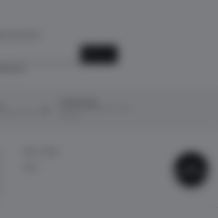
k için kayıt ol!
KAYIT OL
ediyorum.
Ücretsiz İade
ı
14 Gün içerisinde ücretsiz iade
ına taksit imkanı
kolaylığı!
BİZE ULAŞIN
ÇOK
İletişim
SATANLAR