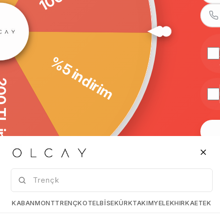
© 2005-2022 Ticimax E Ticaret Yazılımları
Bilişim Teknolojileri A.Ş. Her Hakkı Saklıdır
%5 indirim
200 TL indirim
Yurtdışı Alışveriş
Güvenli Alı
Tüm ülkelerden kredi kartı ile
128 Bit SSL S
alışveriş
güvenli alışv
KURUMSAL
Hakkımızda
Mağazalarımız
KABAN
MONT
TRENÇKOT
ELBİSE
KÜRK
TAKIM
YELEK
HIRKA
ETEK
Copyright 2025 © OLCAY TEKSTİL VE KONFEKSİYON