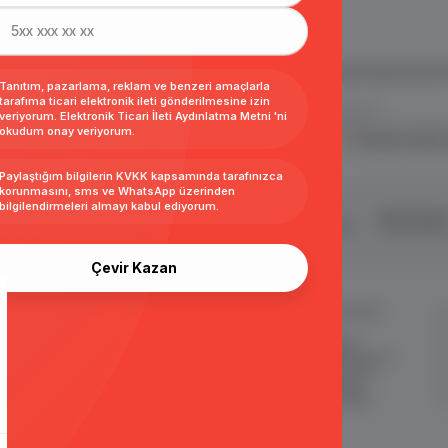
 ve E Ticaret Paketleri / Ticimax
İndirim ve kampanyalarla ilgili bilgi alma
.
Tanıtım, pazarlama, reklam ve benzeri amaçlarla
tarafıma ticari elektronik ileti gönderilmesine izin
veriyorum.
Elektronik Ticari İleti Aydınlatma Metni
'ni
okudum onay veriyorum.
KVKK sözleşmesini
okudum, kabul 
Paylaştığım bilgilerin
KVKK kapsamında tarafınızca
korunmasını, sms ve WhatsApp üzerinden
bilgilendirmeleri almayı
kabul ediyorum.
şveriş
24 Saatte Kargo
Taksit İmkan
ertifikalı & 3D Secure ile
Hızlı gönderi ile siparişler 24 saatte
Tüm kredi kart
eriş yapabiliriniz
kargoda
Çevir Kazan
MÜŞTERİ HİZMETLERİ
ÖNEMLİ BİLGİLER
Sipariş Takibi
Satış Sözleşmesi
Sık Sorulan Sorular
Garanti ve İade Koşulları
Sipariş ve Teslimat
Gizlilik ve Güvenlik
İade
KKVK Sözleşmesi
İletişim KVKK Metni