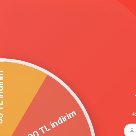
Anasayfa
REGLAN KOL BÜYÜK BEDEN KABAN SİYAH 3577
100 TL indirim
Ko