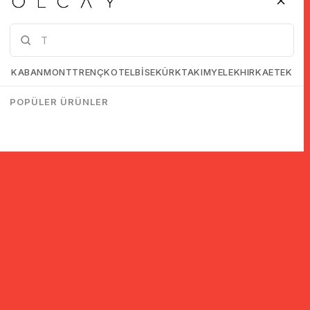
KABAN
MONT
TRENÇKOT
ELBİSE
KÜRK
TAKIM
YELEK
HIRKA
ETEK
POPÜLER ÜRÜNLER
© 2005-2022 Ticimax E Ticaret Yazılımları ve E Ticaret Paketleri /
Ticimax Bilişim Teknolojileri A.Ş. Her Hakkı Saklıdır.
İndirim ve kampanyalarla ilgili bilgi almak için kayıt ol!
KAYIT OL
KVKK sözleşmesini
okudum, kabul ediyorum.