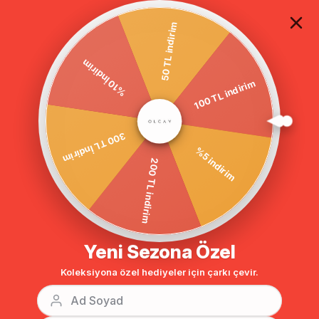
TÜM ALIŞVERİŞLERDE ÜCRETSİZ KARGO
50 TL indirim
%10 İndirim
Anasayfa
DIŞ GİYİM
KAP
Kap & Ferace
100 TL indirim
300 TL İndirim
%5 indirim
200 TL indirim
Yeni Sezona Özel
Koleksiyona özel hediyeler için çarkı çevir.