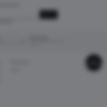
k için kayıt ol!
KAYIT OL
ediyorum.
Ücretsiz İade
ı
14 Gün içerisinde ücretsiz iade
ına taksit imkanı
kolaylığı!
ÇOK
BİZE ULAŞIN
SATANLAR
İletişim