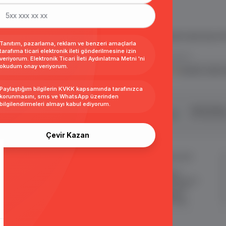
 ve E Ticaret Paketleri / Ticimax
İndirim ve kampanyalarla ilgili bilgi alma
.
Tanıtım, pazarlama, reklam ve benzeri amaçlarla
tarafıma ticari elektronik ileti gönderilmesine izin
veriyorum.
Elektronik Ticari İleti Aydınlatma Metni
'ni
okudum onay veriyorum.
KVKK sözleşmesini
okudum, kabul 
Paylaştığım bilgilerin
KVKK kapsamında tarafınızca
korunmasını, sms ve WhatsApp üzerinden
bilgilendirmeleri almayı
kabul ediyorum.
şveriş
24 Saatte Kargo
Taksit İmkan
ertifikalı & 3D Secure ile
Hızlı gönderi ile siparişler 24 saatte
Tüm kredi kart
eriş yapabiliriniz
kargoda
Çevir Kazan
MÜŞTERİ HİZMETLERİ
ÖNEMLİ BİLGİLER
Sipariş Takibi
Satış Sözleşmesi
Sık Sorulan Sorular
Garanti ve İade Koşulları
Sipariş ve Teslimat
Gizlilik ve Güvenlik
İade
KKVK Sözleşmesi
İletişim KVKK Metni