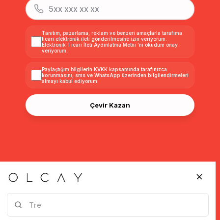
Tanıtım, pazarlama, reklam ve benzeri amaçlarla tarafıma
ticari elektronik ileti gönderilmesine izin veriyorum.
Elektronik Ticari İleti Aydınlatma Metni
'ni okudum onay
veriyorum.
Paylaştığım bilgilerin
KVKK kapsamında tarafınızca
korunmasını, sms ve WhatsApp üzerinden bilgilendirmeleri
almayı
kabul ediyorum.
Çevir Kazan