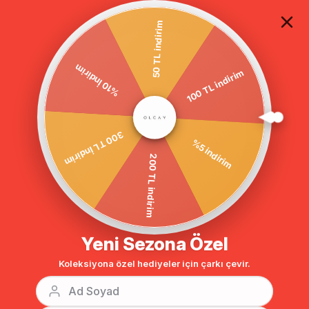
TÜM ALIŞVERİŞLERDE ÜCRETSİZ KARGO
50 TL indirim
100 TL indirim
Anasayfa
DIŞ GİYİM
KAP
BÜYÜK BEDEN
SATEN DETAYLI BÜY
%10 İndirim
%5 indirim
300 TL İndirim
200 TL indirim
Yeni Sezona Özel
Koleksiyona özel hediyeler için çarkı çevir.