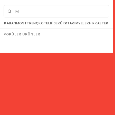
KABAN
MONT
TRENÇKOT
ELBİSE
KÜRK
TAKIM
YELEK
HIRKA
ETEK
POPÜLER ÜRÜNLER
© 2005-2022 Ticimax E Ticaret Yazılımları ve E Ticaret Paketleri /
Ticimax Bilişim Teknolojileri A.Ş. Her Hakkı Saklıdır.
İndirim ve kampanyalarla ilgili bilgi almak için kayıt ol!
KAYIT OL
KVKK sözleşmesini
okudum, kabul ediyorum.