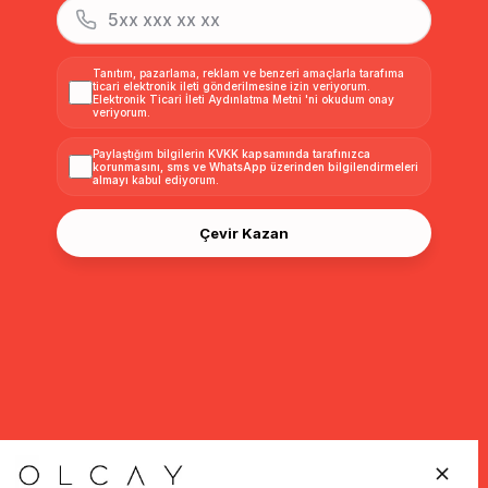
Tanıtım, pazarlama, reklam ve benzeri amaçlarla tarafıma
ticari elektronik ileti gönderilmesine izin veriyorum.
Elektronik Ticari İleti Aydınlatma Metni
'ni okudum onay
veriyorum.
Paylaştığım bilgilerin
KVKK kapsamında tarafınızca
korunmasını, sms ve WhatsApp üzerinden bilgilendirmeleri
almayı
kabul ediyorum.
Çevir Kazan