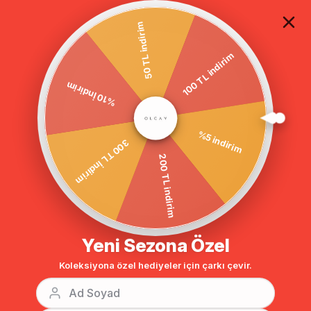
TÜM ALIŞVERİŞLERDE ÜCRETSİZ KARGO
50 TL indirim
100 TL indirim
Anasayfa
DIŞ GİYİM
KAP
Kap & Ferace
Sıfır Yaka Şifon Detay
%10 İndirim
BENZER ÜRÜNLER
%5 indirim
300 TL İndirim
200 TL indirim
Yeni Sezona Özel
Koleksiyona özel hediyeler için çarkı çevir.