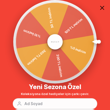
TÜM ALIŞVERİŞLERDE ÜCRETSİZ KARGO
50 TL indirim
100 TL indirim
Anasayfa
GİYİM
ABİYE ELBİSE
Tesettür Abiye
%10 İndirim
BENZER ÜRÜNLER
%5 indirim
300 TL İndirim
200 TL indirim
Yeni Sezona Özel
Koleksiyona özel hediyeler için çarkı çevir.