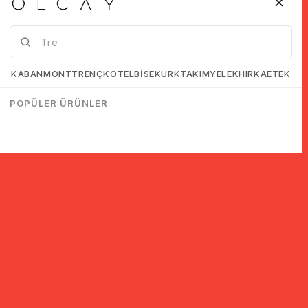
KABAN
MONT
TRENÇKOT
ELBİSE
KÜRK
TAKIM
YELEK
HIRKA
ETEK
POPÜLER ÜRÜNLER
© 2005-2022 Ticimax E Ticaret Yazılımları ve E Ticaret Paketleri /
Ticimax Bilişim Teknolojileri A.Ş. Her Hakkı Saklıdır.
İndirim ve kampanyalarla ilgili bilgi almak için kayıt ol!
KAYIT OL
KVKK sözleşmesini
okudum, kabul ediyorum.