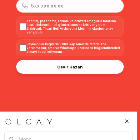
Tanıtım, pazarlama, reklam ve benzeri amaçlarla tarafıma
ticari elektronik ileti gönderilmesine izin veriyorum.
Elektronik Ticari İleti Aydınlatma Metni
'ni okudum onay
veriyorum.
Paylaştığım bilgilerin
KVKK kapsamında tarafınızca
korunmasını, sms ve WhatsApp üzerinden bilgilendirmeleri
almayı
kabul ediyorum.
Çevir Kazan