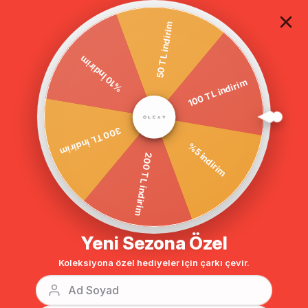
TÜM ALIŞVERİŞLERDE ÜCRETSİZ KARGO
50 TL indirim
%10 İndirim
Anasayfa
SİMLİ DESENLİ BÜYÜK BEDEN ŞIK PARDESÜ GOLD 5872
100 TL indirim
300 TL İndirim
%5 indirim
200 TL indirim
Yeni Sezona Özel
Koleksiyona özel hediyeler için çarkı çevir.