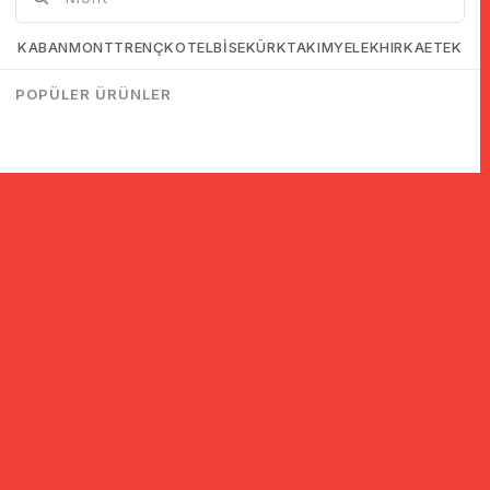
KABAN
MONT
TRENÇKOT
ELBİSE
KÜRK
TAKIM
YELEK
HIRKA
ETEK
POPÜLER ÜRÜNLER
© 2005-2022 Ticimax E Ticaret Yazılımları ve E Ticaret Paketleri /
Ticimax Bilişim Teknolojileri A.Ş. Her Hakkı Saklıdır.
İndirim ve kampanyalarla ilgili bilgi almak için kayıt ol!
KAYIT OL
KVKK sözleşmesini
okudum, kabul ediyorum.
Güvenli Alışveriş
Yurtdışı Alışveriş
24 Saatte Kargo
128 Bit SSL Sertifikalı & 3D
Tüm ülkelerden kredi kartı
Hızlı gönderi ile siparişler
Secure ile güvenli alışveriş