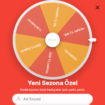
TÜM ALIŞVERİŞLERDE ÜCRETSİZ KARGO
50 TL indirim
%10 İndirim
Anasayfa
Toka Detaylı Paçası Yırtmaçlı Pantolon LACİVERT 7545
100 TL indirim
300 TL İndirim
%5 indirim
200 TL indirim
Yeni Sezona Özel
Koleksiyona özel hediyeler için çarkı çevir.