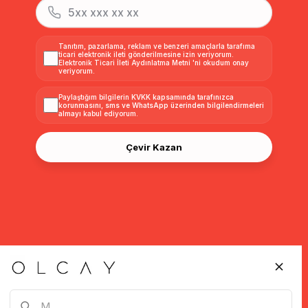
Tanıtım, pazarlama, reklam ve benzeri amaçlarla tarafıma
ticari elektronik ileti gönderilmesine izin veriyorum.
Elektronik Ticari İleti Aydınlatma Metni
'ni okudum onay
veriyorum.
Paylaştığım bilgilerin
KVKK kapsamında tarafınızca
korunmasını, sms ve WhatsApp üzerinden bilgilendirmeleri
almayı
kabul ediyorum.
Çevir Kazan