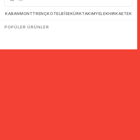
KABAN
MONT
TRENÇKOT
ELBİSE
KÜRK
TAKIM
YELEK
HIRKA
ETEK
POPÜLER ÜRÜNLER
© 2005-2022 Ticimax E Ticaret Yazılımları ve E Ticaret Paketleri /
Ticimax Bilişim Teknolojileri A.Ş. Her Hakkı Saklıdır.
İndirim ve kampanyalarla ilgili bilgi almak için kayıt ol!
KAYIT OL
KVKK sözleşmesini
okudum, kabul ediyorum.
Güvenli Alışveriş
Yurtdışı Alışveriş
24 Saatte Kargo
128 Bit SSL Sertifikalı & 3D
Tüm ülkelerden kredi kartı
Hızlı gönderi ile siparişler
Secure ile güvenli alışveriş