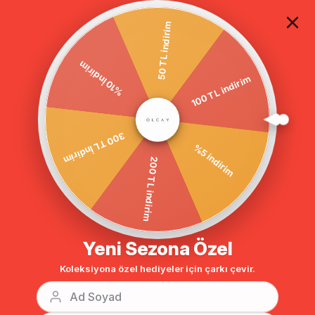
TÜM ALIŞVERİŞLERDE ÜCRETSİZ KARGO
50 TL indirim
100 TL indirim
Anasayfa
DIŞ GİYİM
KABAN
%10 İndirim
BENZER ÜRÜNLER
%5 indirim
300 TL İndirim
200 TL indirim
Yeni Sezona Özel
Koleksiyona özel hediyeler için çarkı çevir.