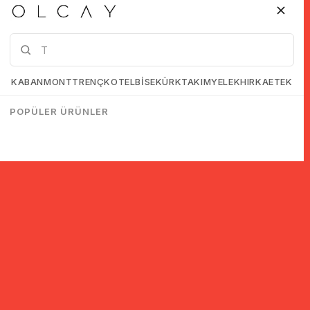
KABAN
MONT
TRENÇKOT
ELBİSE
KÜRK
TAKIM
YELEK
HIRKA
ETEK
POPÜLER ÜRÜNLER
© 2005-2022 Ticimax E Ticaret Yazılımları ve E Ticaret Paketleri /
Ticimax Bilişim Teknolojileri A.Ş. Her Hakkı Saklıdır.
İndirim ve kampanyalarla ilgili bilgi almak için kayıt ol!
KAYIT OL
KVKK sözleşmesini
okudum, kabul ediyorum.