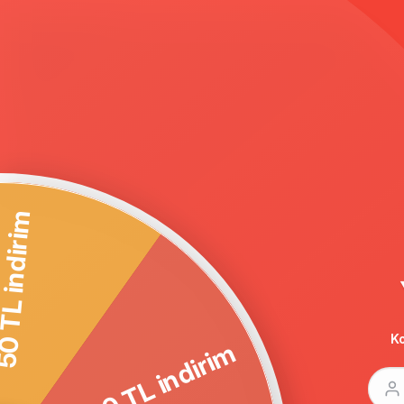
Anasayfa
TORBA CEPLİ KAPŞONU KÜRKLÜ KABAN TABA 3569
100 TL indirim
Ko