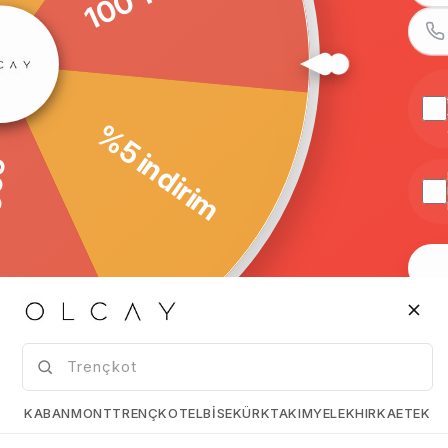
© 2005-2022 Ticimax E Ticaret Yazılımları
Bilişim Teknolojileri A.Ş. Her Hakkı Saklıdır
%5 indirim
200 TL indirim
Yurtdışı Alışveriş
Güvenli Alı
Tüm ülkelerden kredi kartı ile
128 Bit SSL S
alışveriş
güvenli alışv
KURUMSAL
Hakkımızda
Mağazalarımız
KABAN
MONT
TRENÇKOT
ELBİSE
KÜRK
TAKIM
YELEK
HIRKA
ETEK
Copyright 2025 © OLCAY TEKSTİL VE KONFEKSİYON