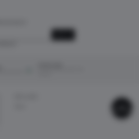
k için kayıt ol!
KAYIT OL
ediyorum.
Ücretsiz İade
ı
14 Gün içerisinde ücretsiz iade
ına taksit imkanı
kolaylığı!
BİZE ULAŞIN
ÇOK
İletişim
SATANLAR