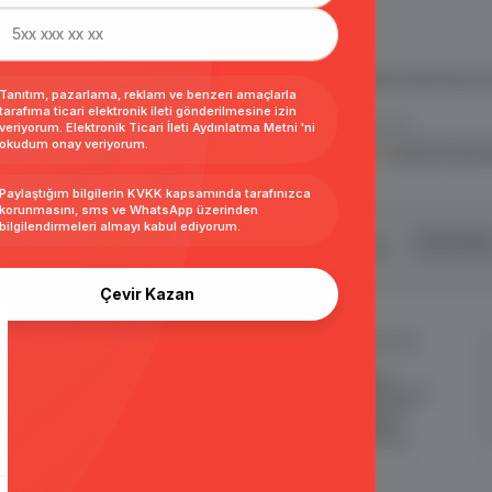
 ve E Ticaret Paketleri / Ticimax
İndirim ve kampanyalarla ilgili bilgi alma
.
Tanıtım, pazarlama, reklam ve benzeri amaçlarla
tarafıma ticari elektronik ileti gönderilmesine izin
veriyorum.
Elektronik Ticari İleti Aydınlatma Metni
'ni
okudum onay veriyorum.
KVKK sözleşmesini
okudum, kabul 
Paylaştığım bilgilerin
KVKK kapsamında tarafınızca
korunmasını, sms ve WhatsApp üzerinden
bilgilendirmeleri almayı
kabul ediyorum.
şveriş
24 Saatte Kargo
Taksit İmkan
ertifikalı & 3D Secure ile
Hızlı gönderi ile siparişler 24 saatte
Tüm kredi kart
eriş yapabiliriniz
kargoda
Çevir Kazan
MÜŞTERİ HİZMETLERİ
ÖNEMLİ BİLGİLER
Sipariş Takibi
Satış Sözleşmesi
Sık Sorulan Sorular
Garanti ve İade Koşulları
Sipariş ve Teslimat
Gizlilik ve Güvenlik
İade
KKVK Sözleşmesi
İletişim KVKK Metni