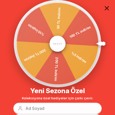
TÜM ALIŞVERİŞLERDE ÜCRETSİZ KARGO
50 TL indirim
%10 İndirim
Anasayfa
DIŞ GİYİM
KABAN
Tesettür Kaban
Triko Yakalı Reg
100 TL indirim
300 TL İndirim
%5 indirim
200 TL indirim
Yeni Sezona Özel
Koleksiyona özel hediyeler için çarkı çevir.