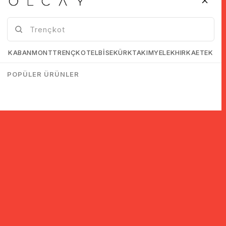
KABAN
MONT
TRENÇKOT
ELBİSE
KÜRK
TAKIM
YELEK
HIRKA
ETEK
POPÜLER ÜRÜNLER
© 2005-2022 Ticimax E Ticaret Yazılımları ve E Ticaret Paketleri /
Ticimax Bilişim Teknolojileri A.Ş. Her Hakkı Saklıdır.
İndirim ve kampanyalarla ilgili bilgi almak için kayıt ol!
KAYIT OL
KVKK sözleşmesini
okudum, kabul ediyorum.