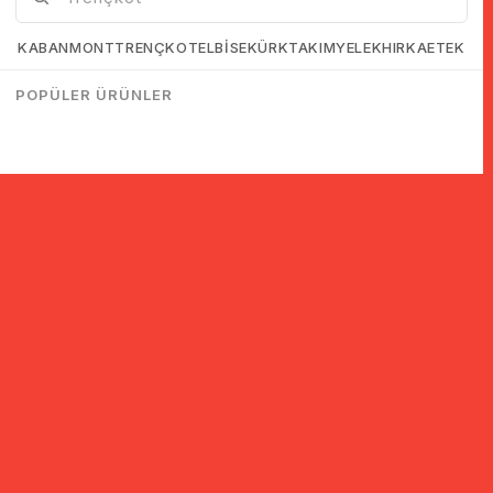
KABAN
MONT
TRENÇKOT
ELBİSE
KÜRK
TAKIM
YELEK
HIRKA
ETEK
POPÜLER ÜRÜNLER
© 2005-2022 Ticimax E Ticaret Yazılımları ve E Ticaret Paketleri /
Ticimax Bilişim Teknolojileri A.Ş. Her Hakkı Saklıdır.
İndirim ve kampanyalarla ilgili bilgi almak için kayıt ol!
KAYIT OL
KVKK sözleşmesini
okudum, kabul ediyorum.
Güvenli Alışveriş
Yurtdışı Alışveriş
24 Saatte Kargo
128 Bit SSL Sertifikalı & 3D
Tüm ülkelerden kredi kartı
Hızlı gönderi ile siparişler
Secure ile güvenli alışveriş