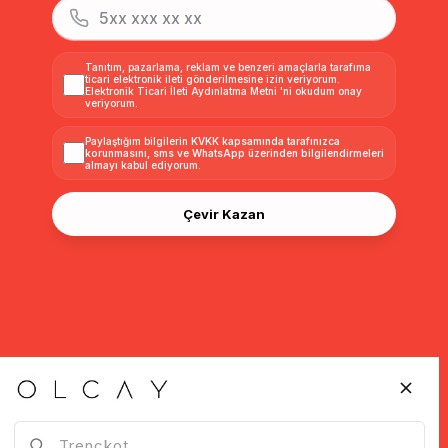
Tanıtım, pazarlama, reklam ve benzeri amaçlarla tarafıma
ticari elektronik ileti gönderilmesine izin veriyorum.
Elektronik Ticari İleti Aydınlatma Metni
'ni okudum onay
veriyorum.
Paylaştığım bilgilerin
KVKK kapsamında tarafınızca
korunmasını, sms ve WhatsApp üzerinden bilgilendirmeleri
almayı
kabul ediyorum.
Çevir Kazan