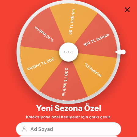
TÜM ALIŞVERİŞLERDE ÜCRETSİZ KARGO
50 TL indirim
100 TL indirim
Anasayfa
ÜST YAKA KÜRKLÜ ARA BOY KABAN TABA 3570
%10 İndirim
%5 indirim
300 TL İndirim
200 TL indirim
Yeni Sezona Özel
Koleksiyona özel hediyeler için çarkı çevir.