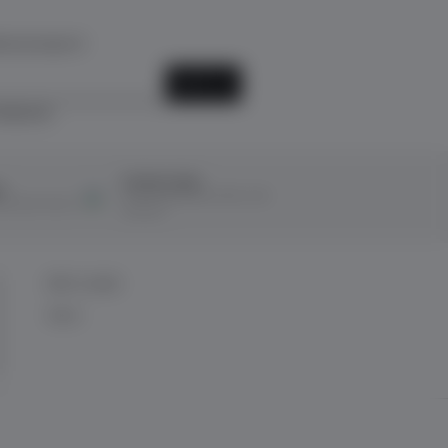
k için kayıt ol!
KAYIT OL
ediyorum.
Ücretsiz İade
ı
14 Gün içerisinde ücretsiz iade
ına taksit imkanı
kolaylığı!
BİZE ULAŞIN
İletişim