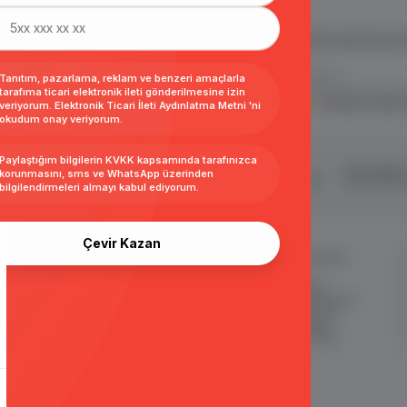
 ve E Ticaret Paketleri / Ticimax
İndirim ve kampanyalarla ilgili bilgi alma
.
Tanıtım, pazarlama, reklam ve benzeri amaçlarla
tarafıma ticari elektronik ileti gönderilmesine izin
KVKK sözleşmesini
okudum, kabul 
veriyorum.
Elektronik Ticari İleti Aydınlatma Metni
'ni
okudum onay veriyorum.
Paylaştığım bilgilerin
KVKK kapsamında tarafınızca
şveriş
24 Saatte Kargo
Taksit İmkan
korunmasını, sms ve WhatsApp üzerinden
ertifikalı & 3D Secure ile
Hızlı gönderi ile siparişler 24 saatte
Tüm kredi kart
bilgilendirmeleri almayı
kabul ediyorum.
eriş yapabiliriniz
kargoda
Çevir Kazan
MÜŞTERİ HİZMETLERİ
ÖNEMLİ BİLGİLER
Sipariş Takibi
Satış Sözleşmesi
Sık Sorulan Sorular
Garanti ve İade Koşulları
Sipariş ve Teslimat
Gizlilik ve Güvenlik
İade
KKVK Sözleşmesi
İletişim KVKK Metni