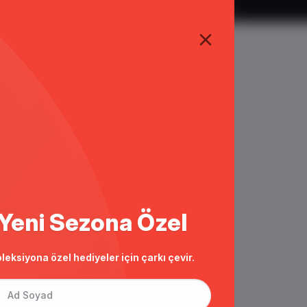
TÜM ALIŞVERİŞLERDE ÜCRETSİZ KARGO
suarlı Krep Abiye Elbise K. LİLA 1612
Yeni Sezona Özel
leksiyona özel hediyeler için çarkı çevir.