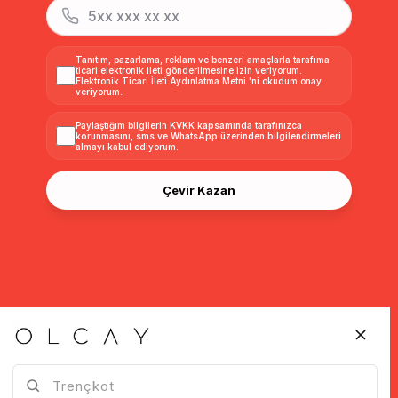
Tanıtım, pazarlama, reklam ve benzeri amaçlarla tarafıma
ticari elektronik ileti gönderilmesine izin veriyorum.
Elektronik Ticari İleti Aydınlatma Metni
'ni okudum onay
veriyorum.
Paylaştığım bilgilerin
KVKK kapsamında tarafınızca
korunmasını, sms ve WhatsApp üzerinden bilgilendirmeleri
almayı
kabul ediyorum.
Çevir Kazan