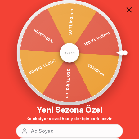
TÜM ALIŞVERİŞLERDE ÜCRETSİZ KARGO
50 TL indirim
%10 İndirim
Anasayfa
GİYİM
ABİYE ELBİSE
Tesettür Elbise
100 TL indirim
300 TL İndirim
%5 indirim
200 TL indirim
Yeni Sezona Özel
Koleksiyona özel hediyeler için çarkı çevir.