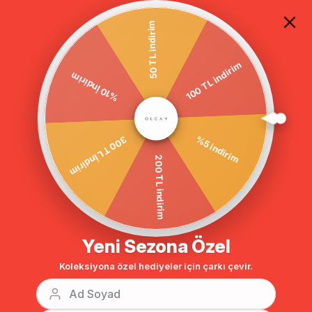
TÜM ALIŞVERİŞLERDE ÜCRETSİZ KARGO
50 TL indirim
100 TL indirim
Anasayfa
DIŞ GİYİM
KABAN
Kaban
%10 İndirim
%5 indirim
300 TL İndirim
200 TL indirim
Yeni Sezona Özel
Koleksiyona özel hediyeler için çarkı çevir.