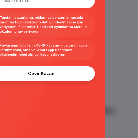
Tanıtım, pazarlama, reklam ve benzeri amaçlarla
tarafıma ticari elektronik ileti gönderilmesine izin
veriyorum.
Elektronik Ticari İleti Aydınlatma Metni
'ni
okudum onay veriyorum.
Paylaştığım bilgilerin
KVKK kapsamında tarafınızca
korunmasını, sms ve WhatsApp üzerinden
bilgilendirmeleri almayı
kabul ediyorum.
Çevir Kazan
Ürün Değerlendirmeleri
Bağlamalı Ara