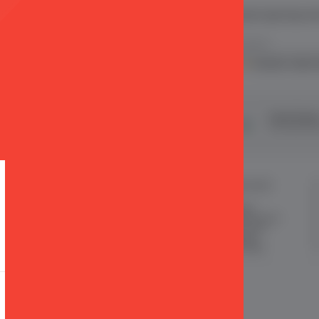
 ve E Ticaret Paketleri / Ticimax
İndirim ve kampanyalarla ilgili bilgi alma
.
KVKK sözleşmesini
okudum, kabul 
şveriş
24 Saatte Kargo
Taksit İmkan
ertifikalı & 3D Secure ile
Hızlı gönderi ile siparişler 24 saatte
Tüm kredi kart
eriş yapabiliriniz
kargoda
MÜŞTERİ HİZMETLERİ
ÖNEMLİ BİLGİLER
Sipariş Takibi
Satış Sözleşmesi
Sık Sorulan Sorular
Garanti ve İade Koşulları
Sipariş ve Teslimat
Gizlilik ve Güvenlik
İade
KKVK Sözleşmesi
İletişim KVKK Metni