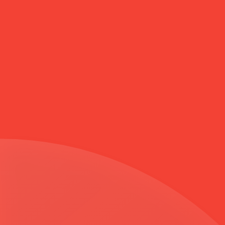
Anasayfa
YAKASI SEYYAR KÜRKLÜ BÜYÜK BEDEN KABAN SİYAH 3581