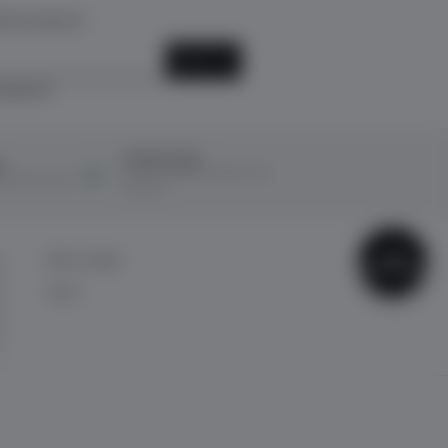
k için kayıt ol!
KAYIT OL
ediyorum.
Ücretsiz İade
ı
14 Gün içerisinde ücretsiz iade
ına taksit imkanı
kolaylığı!
ÇOK
BİZE ULAŞIN
SATANLAR
İletişim