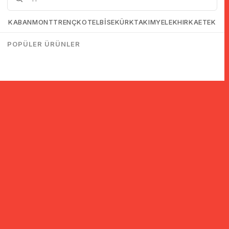
KABAN
MONT
TRENÇKOT
ELBİSE
KÜRK
TAKIM
YELEK
HIRKA
ETEK
POPÜLER ÜRÜNLER
© 2005-2022 Ticimax E Ticaret Yazılımları ve E Ticaret Paketleri /
Ticimax Bilişim Teknolojileri A.Ş. Her Hakkı Saklıdır.
İndirim ve kampanyalarla ilgili bilgi almak için kayıt ol!
KAYIT OL
KVKK sözleşmesini
okudum, kabul ediyorum.
Güvenli Alışveriş
Yurtdışı Alışveriş
24 Saatte Kargo
128 Bit SSL Sertifikalı & 3D
Tüm ülkelerden kredi kartı
Hızlı gönderi ile siparişler
Secure ile güvenli alışveriş