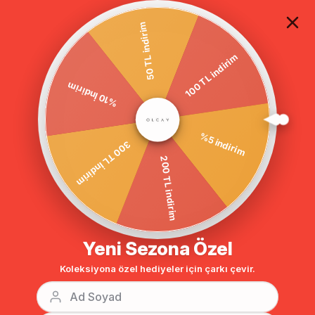
TÜM ALIŞVERİŞLERDE ÜCRETSİZ KARGO
50 TL indirim
100 TL indirim
%10 İndirim
Anasayfa
Yakası Seyyar Kürklü Erkek Yaka Kaban MÜRDÜM 3578-Y
300 TL İndirim
%5 indirim
200 TL indirim
Yeni Sezona Özel
Koleksiyona özel hediyeler için çarkı çevir.