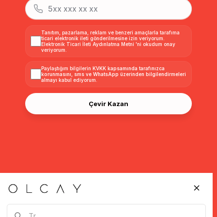
Tanıtım, pazarlama, reklam ve benzeri amaçlarla tarafıma
ticari elektronik ileti gönderilmesine izin veriyorum.
Elektronik Ticari İleti Aydınlatma Metni
'ni okudum onay
veriyorum.
Paylaştığım bilgilerin
KVKK kapsamında tarafınızca
korunmasını, sms ve WhatsApp üzerinden bilgilendirmeleri
almayı
kabul ediyorum.
Çevir Kazan