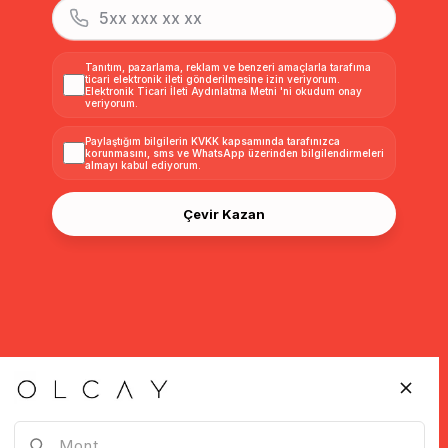
Tanıtım, pazarlama, reklam ve benzeri amaçlarla tarafıma
ticari elektronik ileti gönderilmesine izin veriyorum.
Elektronik Ticari İleti Aydınlatma Metni
'ni okudum onay
veriyorum.
Paylaştığım bilgilerin
KVKK kapsamında tarafınızca
korunmasını, sms ve WhatsApp üzerinden bilgilendirmeleri
almayı
kabul ediyorum.
Çevir Kazan