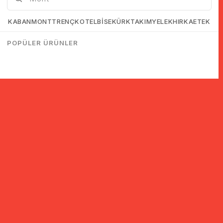
KABAN
MONT
TRENÇKOT
ELBİSE
KÜRK
TAKIM
YELEK
HIRKA
ETEK
POPÜLER ÜRÜNLER
© 2005-2022 Ticimax E Ticaret Yazılımları ve E Ticaret Paketleri /
Ticimax Bilişim Teknolojileri A.Ş. Her Hakkı Saklıdır.
İndirim ve kampanyalarla ilgili bilgi almak için kayıt ol!
KAYIT OL
KVKK sözleşmesini
okudum, kabul ediyorum.
Güvenli Alışveriş
Yurtdışı Alışveriş
24 Saatte Kargo
128 Bit SSL Sertifikalı & 3D
Tüm ülkelerden kredi kartı
Hızlı gönderi ile siparişler
Secure ile güvenli alışveriş