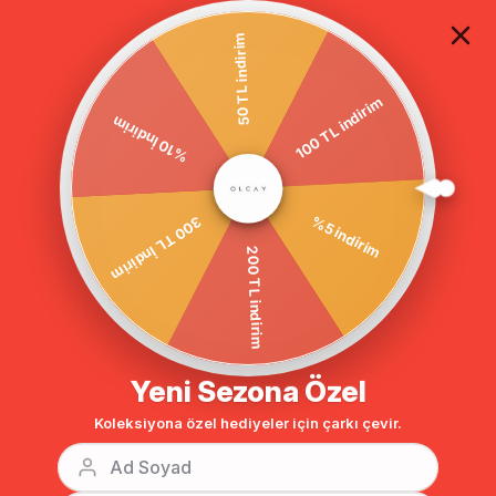
TÜM ALIŞVERİŞLERDE ÜCRETSİZ KARGO
50 TL indirim
100 TL indirim
Anasayfa
Yakası Seyyar Kürklü Punto Dikişli Manto GRİ 3611
%10 İndirim
%5 indirim
300 TL İndirim
200 TL indirim
Yeni Sezona Özel
Koleksiyona özel hediyeler için çarkı çevir.