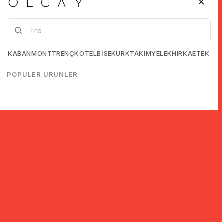
KABAN
MONT
TRENÇKOT
ELBİSE
KÜRK
TAKIM
YELEK
HIRKA
ETEK
POPÜLER ÜRÜNLER
© 2005-2022 Ticimax E Ticaret Yazılımları ve E Ticaret Paketleri /
Ticimax Bilişim Teknolojileri A.Ş. Her Hakkı Saklıdır.
İndirim ve kampanyalarla ilgili bilgi almak için kayıt ol!
KAYIT OL
KVKK sözleşmesini
okudum, kabul ediyorum.