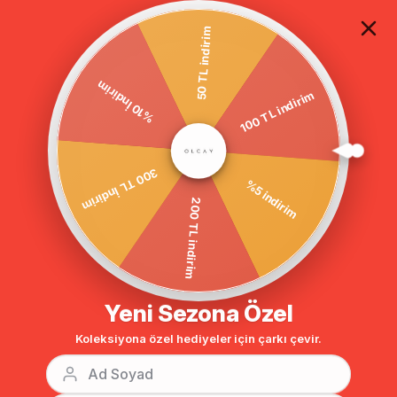
TÜM ALIŞVERİŞLERDE ÜCRETSİZ KARGO
50 TL indirim
100 TL indirim
Anasayfa
DIŞ GİYİM
KABAN
Tesettür Kaban
%10 İndirim
BENZER ÜRÜNLER
%5 indirim
300 TL İndirim
200 TL indirim
Yeni Sezona Özel
Koleksiyona özel hediyeler için çarkı çevir.