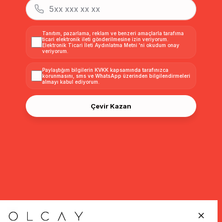
Tanıtım, pazarlama, reklam ve benzeri amaçlarla tarafıma
ticari elektronik ileti gönderilmesine izin veriyorum.
Elektronik Ticari İleti Aydınlatma Metni
'ni okudum onay
veriyorum.
Paylaştığım bilgilerin
KVKK kapsamında tarafınızca
korunmasını, sms ve WhatsApp üzerinden bilgilendirmeleri
almayı
kabul ediyorum.
Çevir Kazan