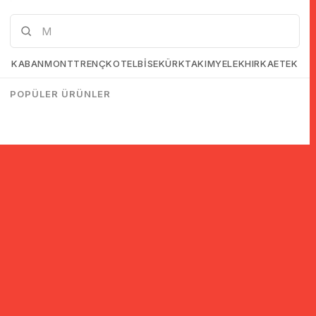
KABAN
MONT
TRENÇKOT
ELBİSE
KÜRK
TAKIM
YELEK
HIRKA
ETEK
POPÜLER ÜRÜNLER
© 2005-2022 Ticimax E Ticaret Yazılımları ve E Ticaret Paketleri /
Ticimax Bilişim Teknolojileri A.Ş. Her Hakkı Saklıdır.
İndirim ve kampanyalarla ilgili bilgi almak için kayıt ol!
KAYIT OL
KVKK sözleşmesini
okudum, kabul ediyorum.