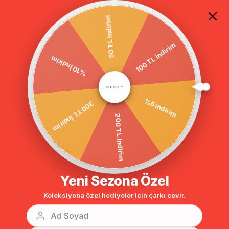
TÜM ALIŞVERİŞLERDE ÜCRETSİZ KARGO
50 TL indirim
100 TL indirim
Anasayfa
DIŞ GİYİM
KABAN
Tesettür Kaban
%10 İndirim
BENZER ÜRÜNLER
%5 indirim
300 TL İndirim
200 TL indirim
Yeni Sezona Özel
Koleksiyona özel hediyeler için çarkı çevir.