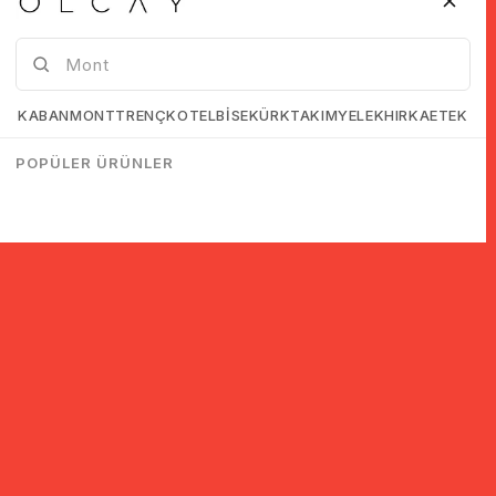
KABAN
MONT
TRENÇKOT
ELBİSE
KÜRK
TAKIM
YELEK
HIRKA
ETEK
POPÜLER ÜRÜNLER
© 2005-2022 Ticimax E Ticaret Yazılımları ve E Ticaret Paketleri /
Ticimax Bilişim Teknolojileri A.Ş. Her Hakkı Saklıdır.
İndirim ve kampanyalarla ilgili bilgi almak için kayıt ol!
KAYIT OL
KVKK sözleşmesini
okudum, kabul ediyorum.