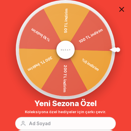
TÜM ALIŞVERİŞLERDE ÜCRETSİZ KARGO
50 TL indirim
100 TL indirim
Anasayfa
GİYİM
ELBİSE
Tesettür Elbise
%10 İndirim
%5 indirim
300 TL İndirim
200 TL indirim
Yeni Sezona Özel
Koleksiyona özel hediyeler için çarkı çevir.