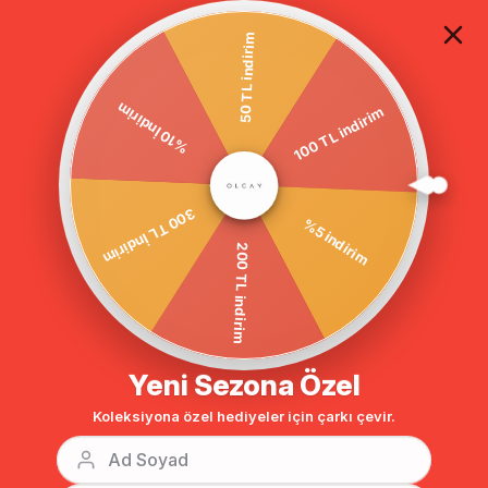
TÜM ALIŞVERİŞLERDE ÜCRETSİZ KARGO
50 TL indirim
%10 İndirim
Anasayfa
Yarım Kruvaze Desenli Astarlı Su İtici Özellikli Trençkot HAKİ 6090
100 TL indirim
300 TL İndirim
%5 indirim
200 TL indirim
Yeni Sezona Özel
Koleksiyona özel hediyeler için çarkı çevir.