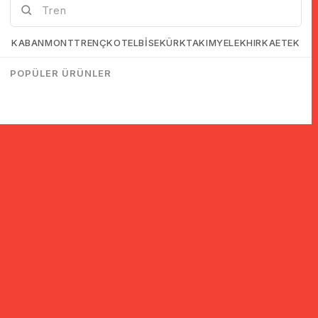
KABAN
MONT
TRENÇKOT
ELBİSE
KÜRK
TAKIM
YELEK
HIRKA
ETEK
POPÜLER ÜRÜNLER
© 2005-2022 Ticimax E Ticaret Yazılımları ve E Ticaret Paketleri /
Ticimax Bilişim Teknolojileri A.Ş. Her Hakkı Saklıdır.
İndirim ve kampanyalarla ilgili bilgi almak için kayıt ol!
KAYIT OL
KVKK sözleşmesini
okudum, kabul ediyorum.
Güvenli Alışveriş
Yurtdışı Alışveriş
24 Saatte Kargo
128 Bit SSL Sertifikalı & 3D