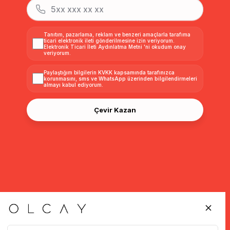
Tanıtım, pazarlama, reklam ve benzeri amaçlarla tarafıma
ticari elektronik ileti gönderilmesine izin veriyorum.
Elektronik Ticari İleti Aydınlatma Metni
'ni okudum onay
veriyorum.
Paylaştığım bilgilerin
KVKK kapsamında tarafınızca
korunmasını, sms ve WhatsApp üzerinden bilgilendirmeleri
almayı
kabul ediyorum.
Çevir Kazan