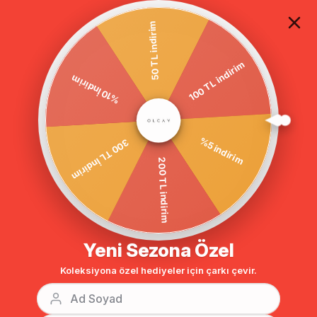
TÜM ALIŞVERİŞLERDE ÜCRETSİZ KARGO
50 TL indirim
%10 İndirim
Anasayfa
DIŞ GİYİM
MONT
Mont
100 TL indirim
BENZER ÜRÜNLER
300 TL İndirim
%5 indirim
200 TL indirim
Yeni Sezona Özel
Koleksiyona özel hediyeler için çarkı çevir.